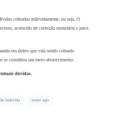
 dívidas cobradas indevidamente, ou seja, O
xcesso, acrescido de correção monetária e juros
quantia em dobro que está sendo cobrado
que se considera um mero aborrecimento.
entuais dúvidas.
ção indevida
nome sujo