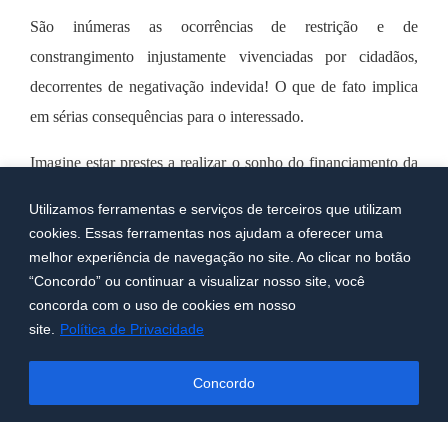
São inúmeras as ocorrências de restrição e de
constrangimento injustamente vivenciadas por cidadãos,
decorrentes de negativação indevida! O que de fato implica
em sérias consequências para o interessado.
Imagine estar prestes a realizar o sonho do financiamento da
casa própria e ter o seu crédito negado por uma dívida que já
Utilizamos ferramentas e serviços de terceiros que utilizam
tenha pago ou que nunca foi feita?
cookies. Essas ferramentas nos ajudam a oferecer uma
melhor experiência de navegação no site. Ao clicar no botão
Vale ressaltar que quando se paga uma dívida, a empresa
“Concordo” ou continuar a visualizar nosso site, você
deve-se atentar ao prazo para a baixa na negativação caso de
concorda com o uso de cookies em nosso
fato exista, sendo que qualquer atraso decorrente disso,
site.
Política de Privacidade
acarretará necessidade recorrer à justiça.
Concordo
O
Código de Defesa do Consumidor
é expresso no que diz a
respeito da aplicação da figura da repetição de indébito em