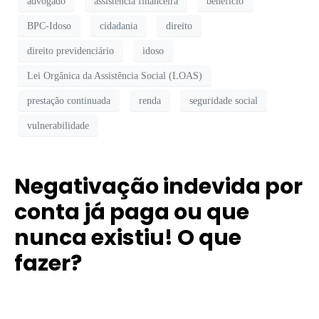
advogado
assistência financeira
benefício
BPC-Idoso
cidadania
direito
direito previdenciário
idoso
Lei Orgânica da Assistência Social (LOAS)
prestação continuada
renda
seguridade social
vulnerabilidade
Negativação indevida por
conta já paga ou que
nunca existiu! O que
fazer?