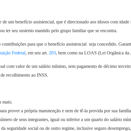
de um benefício assistencial, que é direcionado aos idosos com idade 
u ter seu sustento mantido pelo grupo familiar que se encontra.
do contribuições para que o benefício assistencial seja concedido. Gar
tuição Federal
, em seu art.
203
, bem como na LOAS (Lei Orgânica da As
nsal com valor de um salário mínimo, sem pagamento de décimo terceiro
o de recolhimento ao INSS.
 mais;
ra prover a própria manutenção e nem de tê-la provida por sua família
número de seus integrantes, igual ou inferior a um quarto do salário mín
da seguridade social ou de outro regime, inclusive seguro desemprego, 