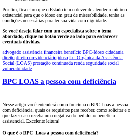
Por fim, fica claro que o Estado tem o dever de atender o mínimo
existencial para que o idoso em grau de miserabilidade, tenha as
condições necessárias para ter sua vida com dignidade.
Se você deseja falar com um especialista sobre o tema
abordado, clique no botão verde ao lado para esclarecer
eventuais dúvidas.
advogado
assistência financeira
benefício
BPC-Idoso
cidadania
direito
direito previdenciário
idoso
Lei Orgânica da Assistência
Social (LOAS)
prestação continuada
renda
seguridade social
vulnerabilidade
BPC LOAS a pessoa com deficiência
Nesse artigo você entenderá como funciona o BPC Loas a pessoa
com deficiência, quais os requisitos para receber, como solicitar e o
que fazer caso receba uma negativa do pedido ao benefício
assistencial. Excelente leitura!
O que é o BPC Loas a pessoa com deficiência?