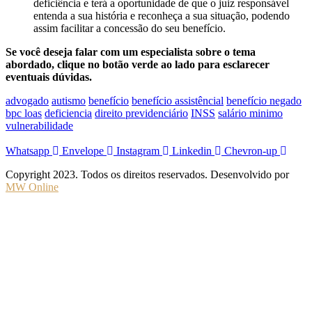
deficiência e terá a oportunidade de que o juiz responsável
entenda a sua história e reconheça a sua situação, podendo
assim facilitar a concessão do seu benefício.
Se você deseja falar com um especialista sobre o tema
abordado, clique no botão verde ao lado para esclarecer
eventuais dúvidas.
advogado
autismo
benefício
benefício assistêncial
benefício negado
bpc loas
deficiencia
direito previdenciário
INSS
salário minimo
vulnerabilidade
Whatsapp
Envelope
Instagram
Linkedin
Chevron-up
Copyright 2023. Todos os direitos reservados. Desenvolvido por
MW Online