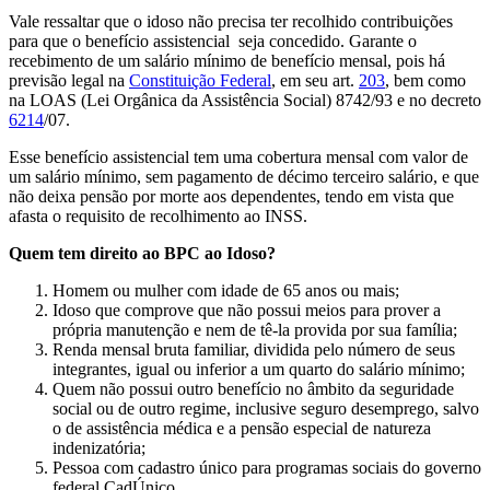
Vale ressaltar que o idoso não precisa ter recolhido contribuições
para que o benefício assistencial seja concedido. Garante o
recebimento de um salário mínimo de benefício mensal, pois há
previsão legal na
Constituição Federal
, em seu art.
203
, bem como
na LOAS (Lei Orgânica da Assistência Social) 8742/93 e no decreto
6214
/07.
Esse benefício assistencial tem uma cobertura mensal com valor de
um salário mínimo, sem pagamento de décimo terceiro salário, e que
não deixa pensão por morte aos dependentes, tendo em vista que
afasta o requisito de recolhimento ao INSS.
Quem tem direito ao BPC ao Idoso?
Homem ou mulher com idade de 65 anos ou mais;
Idoso que comprove que não possui meios para prover a
própria manutenção e nem de tê-la provida por sua família;
Renda mensal bruta familiar, dividida pelo número de seus
integrantes, igual ou inferior a um quarto do salário mínimo;
Quem não possui outro benefício no âmbito da seguridade
social ou de outro regime, inclusive seguro desemprego, salvo
o de assistência médica e a pensão especial de natureza
indenizatória;
Pessoa com cadastro único para programas sociais do governo
federal CadÚnico